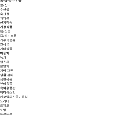
농·축·임·수산물
쌀/잡곡
수산물
축산물
과채류
산지직송
가공식품
잼/청류
즙/엑기스류
가루식품류
간식류
기타식품
하동차
녹차
발효차
분말차
기타 차류
생활·뷰티
생활용품
뷰티용품
육아용품관
닥터하스킨
에코맘의산골이유식
노리터
드제코
또띵
뚜루뚜루