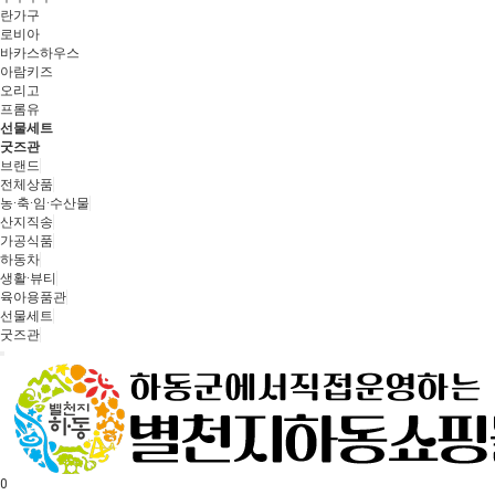
란가구
로비아
바카스하우스
아람키즈
오리고
프롬유
선물세트
굿즈관
브랜드
전체상품
농·축·임·수산물
산지직송
가공식품
하동차
생활·뷰티
육아용품관
선물세트
굿즈관
0