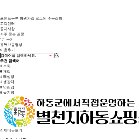
포인트등록
회원가입
로그인
주문조회
고객센터
공지사항
자주 묻는 질문
1:1 문의
유튜브동영상
이용후기
추천 검색어
# 녹차
# 재첩
# 매실청
# 생강차
# 명란김
# 들기름
전체메뉴보기