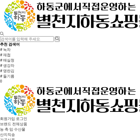
추천 검색어
# 녹차
# 재첩
# 매실청
# 생강차
# 명란김
# 들기름
0
회원가입
로그인
브랜드
전체상품
농·축·임·수산물
산지직송