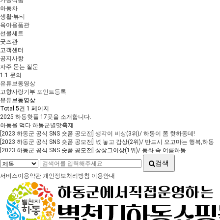
가공식품
하동차
생활·뷰티
육아용품관
선물세트
굿즈관
고객센터
공지사항
자주 묻는 질문
1:1 문의
유튜브동영상
고향사랑기부 포인트등록
유튜브동영상
Total 5건
1 페이지
2025 하동핫플 17곳을 소개합니다.
하동을 먹다 하동군별맛축제
[2023 하동군 공식 SNS 숏폼 공모전] 생각이 비상(3위)/ 하동이 쫌 핫하동데!
[2023 하동군 공식 SNS 숏폼 공모전] 넋 놓고 감상(2위)/ 반드시 오고마는 행복,하동
[2023 하동군 공식 SNS 숏폼 공모전] 상상그이상(1위)/ 동화 속 여름하동
검색
서비스이용약관
개인정보처리방침
이용안내