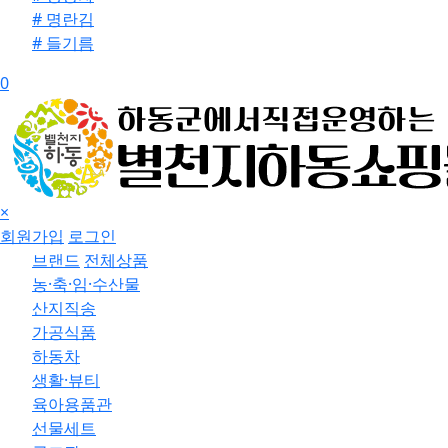
# 명란김
# 들기름
0
×
회원가입
로그인
브랜드
전체상품
농·축·임·수산물
산지직송
가공식품
하동차
생활·뷰티
육아용품관
선물세트