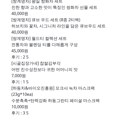
[쌍계명차] 왕실 쌍화차 세트
진한 향과 고소한 맛이 특징인 쌍화차 선물 세트
40,000원
[쌍계명차] 큐브 우드 세트 (8종 2티백)
허브치와 꽃차, 시그니처 라인을 담은 큐브우드 세트
40,000원
[쌍계명차] 월드티 컬렉션 세트
전통차와 블렌딩 티를 다채롭게 구성
45,000원
후기 : 2
5
[시골집장가네] 찹쌀김부각
어떤 진수성찬보다 귀한 어머니의 맛
7,000원
후기 : 1
5
[하동차&바이오진흥원] 모크샤 녹차 마스크팩
(23g*10ea)
수분촉촉+탄력강화 하동그린티 페이셜 마스크팩
10,000원
후기 : 3
5