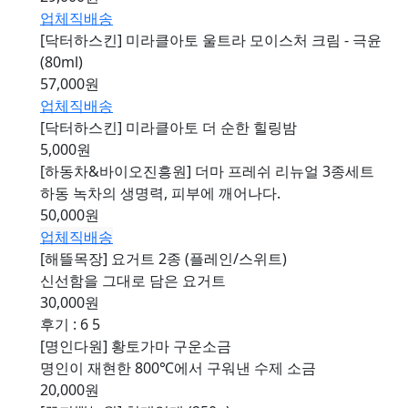
업체직배송
[닥터하스킨] 미라클아토 울트라 모이스처 크림 - 극윤
(80ml)
57,000원
업체직배송
[닥터하스킨] 미라클아토 더 순한 힐링밤
5,000원
[하동차&바이오진흥원] 더마 프레쉬 리뉴얼 3종세트
하동 녹차의 생명력, 피부에 깨어나다.
50,000원
업체직배송
[해뜰목장] 요거트 2종 (플레인/스위트)
신선함을 그대로 담은 요거트
30,000원
후기 : 6
5
[명인다원] 황토가마 구운소금
명인이 재현한 800℃에서 구워낸 수제 소금
20,000원