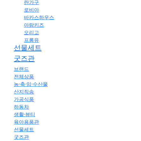
란가구
로비아
바카스하우스
아람키즈
오리고
프롬유
선물세트
굿즈관
브랜드
전체상품
농·축·임·수산물
산지직송
가공식품
하동차
생활·뷰티
육아용품관
선물세트
굿즈관