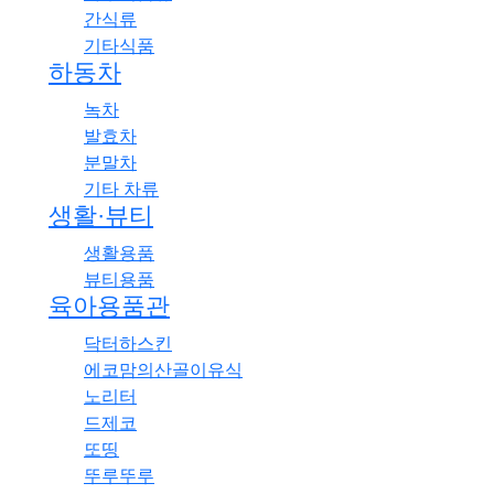
간식류
기타식품
하동차
녹차
발효차
분말차
기타 차류
생활·뷰티
생활용품
뷰티용품
육아용품관
닥터하스킨
에코맘의산골이유식
노리터
드제코
또띵
뚜루뚜루