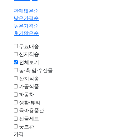
판매많은순
낮은가격순
높은가격순
후기많은순
무료배송
산지직송
전체보기
농·축·임·수산물
산지직송
가공식품
하동차
생활·뷰티
육아용품관
선물세트
굿즈관
가격