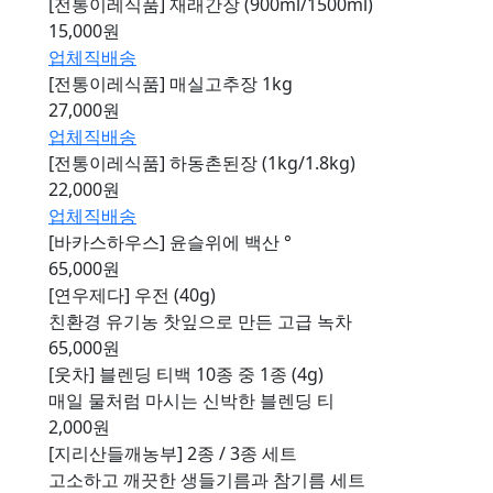
[전통이레식품] 재래간장 (900ml/1500ml)
15,000원
업체직배송
[전통이레식품] 매실고추장 1kg
27,000원
업체직배송
[전통이레식품] 하동촌된장 (1kg/1.8kg)
22,000원
업체직배송
[바카스하우스] 윤슬위에 백산 °
65,000원
[연우제다] 우전 (40g)
친환경 유기농 찻잎으로 만든 고급 녹차
65,000원
[웃차] 블렌딩 티백 10종 중 1종 (4g)
매일 물처럼 마시는 신박한 블렌딩 티
2,000원
[지리산들깨농부] 2종 / 3종 세트
고소하고 깨끗한 생들기름과 참기름 세트