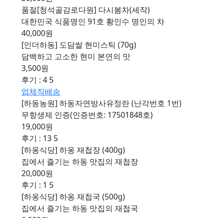
품절
[청석골감로다원] 다시봄차(세작)
대한민국 식품명인 91호 황인수 명인의 차
40,000원
[인더하동] 도담쌀 현미스틱 (70g)
담백하고 고소한 현미 본연의 맛
3,500원
후기 : 4
5
업체직배송
[하동농원] 하동자연방사유정란 (난각번호 1번)
무항생제 인증(인증번호: 17501848호)
19,000원
후기 : 13
5
[하옹식당] 하옹 재첩장 (400g)
집에서 즐기는 하동 맛집의 재첩장
20,000원
후기 : 1
5
[하옹식당] 하옹 재첩국 (500g)
집에서 즐기는 하동 맛집의 재첩국