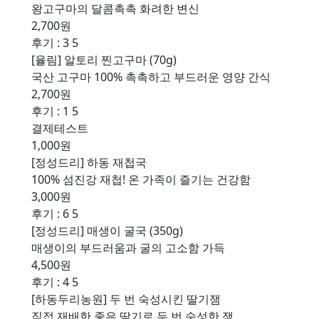
왕고구마의 달콤촉촉 화려한 변신
2,700원
후기 : 3
5
[율림] 알토리 찐고구마 (70g)
국산 고구마 100% 촉촉하고 부드러운 영양 간식
2,700원
후기 : 1
5
결제테스트
1,000원
[정성드리] 하동 재첩국
100% 섬진강 재첩! 온 가족이 즐기는 건강함
3,000원
후기 : 6
5
[정성드리] 매생이 굴국 (350g)
매생이의 부드러움과 굴의 고소함 가득
4,500원
후기 : 4
5
[하동두리농원] 두 번 숙성시킨 딸기잼
직접 재배한 좋은 딸기로 두 번 숙성한 잼