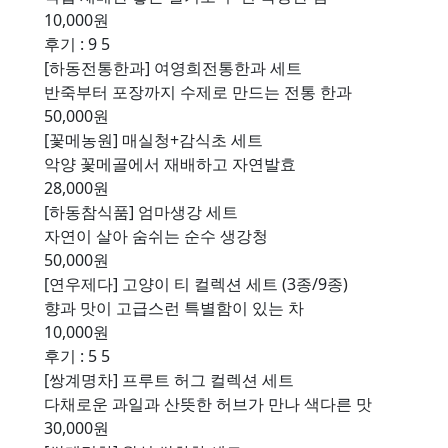
10,000원
후기 : 9
5
[하동전통한과] 여영희전통한과 세트
반죽부터 포장까지 수제로 만드는 전통 한과
50,000원
[꽃메농원] 매실청+감식초 세트
악양 꽃메골에서 재배하고 자연발효
28,000원
[하동참식품] 엄마생강 세트
자연이 살아 숨쉬는 순수 생강청
50,000원
[연우제다] 고양이 티 컬렉션 세트 (3종/9종)
향과 맛이 고급스런 특별함이 있는 차
10,000원
후기 : 5
5
[쌍계명차] 프루트 허그 컬렉션 세트
다채로운 과일과 산뜻한 허브가 만나 색다른 맛
30,000원