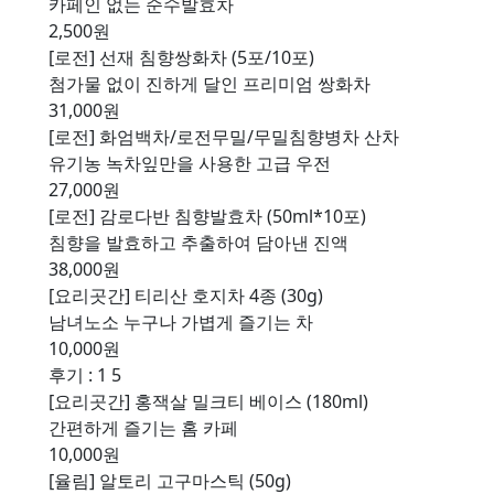
카페인 없는 순수발효차
2,500원
[로전] 선재 침향쌍화차 (5포/10포)
첨가물 없이 진하게 달인 프리미엄 쌍화차
31,000원
[로전] 화엄백차/로전무밀/무밀침향병차 산차
유기농 녹차잎만을 사용한 고급 우전
27,000원
[로전] 감로다반 침향발효차 (50ml*10포)
침향을 발효하고 추출하여 담아낸 진액
38,000원
[요리곳간] 티리산 호지차 4종 (30g)
남녀노소 누구나 가볍게 즐기는 차
10,000원
후기 : 1
5
[요리곳간] 홍잭살 밀크티 베이스 (180ml)
간편하게 즐기는 홈 카페
10,000원
[율림] 알토리 고구마스틱 (50g)