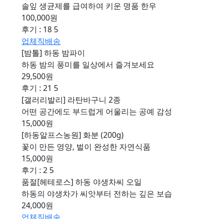
솔잎 생균제를 급여하여 키운 명품 한우
100,000원
후기 : 18
5
업체직배송
[밤톨] 하동 밤파이
하동 밤의 풍미를 일상에서 즐겨보세요
29,500원
후기 : 21
5
[갤러리발리] 라탄바구니 2종
어떤 공간에도 부드럽게 어울리는 공예 감성
15,000원
[하동알프스농원] 화분 (200g)
꽃이 만든 영양, 벌이 완성한 자연식품
15,000원
후기 : 2
5
품절
[헤테로스] 하동 야생차씨 오일
하동의 야생차가 씨앗부터 전하는 깊은 보습
24,000원
업체직배송