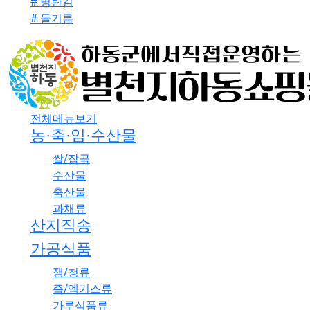
# 명란김
# 들기름
전체메뉴보기
농·축·임·수산물
쌀/잡곡
수산물
축산물
과채류
산지직송
가공식품
잼/청류
즙/엑기스류
가루식품류