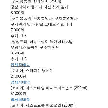
[꾸지뽕농원] 헛개열매 (250g)
청정지역 하동에서 자란 헛개 열매
8,000원
[꾸지뽕농원] 꾸지뽕잎차, 꾸지뽕열매차
꾸지뽕의 맛과 향을 그대로 전합니다.
7,000원
후기 : 1
5
[정성드리] 하동우렁이 들깨탕 (300g)
우렁이와 들깨의 구수한 만남
3,500원
후기 : 1
5
업체직배송
[로비아] 스타피쉬 탕온계
21,000원
업체직배송
[로비아] 라스트베일 바디트리트먼트 (250ml)
51,000원
업체직배송
[로비아] 퍼스트드롭 바쓰오일 (250ml)