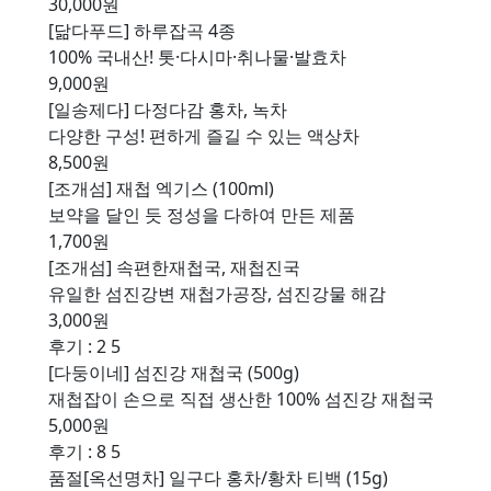
30,000원
[닮다푸드] 하루잡곡 4종
100% 국내산! 톳·다시마·취나물·발효차
9,000원
[일송제다] 다정다감 홍차, 녹차
다양한 구성! 편하게 즐길 수 있는 액상차
8,500원
[조개섬] 재첩 엑기스 (100ml)
보약을 달인 듯 정성을 다하여 만든 제품
1,700원
[조개섬] 속편한재첩국, 재첩진국
유일한 섬진강변 재첩가공장, 섬진강물 해감
3,000원
후기 : 2
5
[다둥이네] 섬진강 재첩국 (500g)
재첩잡이 손으로 직접 생산한 100% 섬진강 재첩국
5,000원
후기 : 8
5
품절
[옥선명차] 일구다 홍차/황차 티백 (15g)