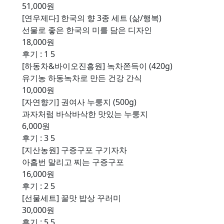
51,000원
[연우제다] 한국의 향 3종 세트 (삶/행복)
선물로 좋은 한국의 미를 담은 디자인
18,000원
후기 : 1
5
[하동차&바이오진흥원] 녹차쫀득이 (420g)
유기농 하동녹차로 만든 건강 간식
10,000원
[자연향기] 권여사 누룽지 (500g)
과자처럼 바삭바삭한 맛있는 누룽지
6,000원
후기 : 3
5
[지산농원] 구증구포 구기자차
아홉번 말리고 찌는 구증구포
16,000원
후기 : 2
5
[선물세트] 꿀맛 밥상 꾸러미
30,000원
후기 : 5
5