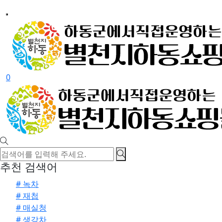
0
추천 검색어
# 녹차
# 재첩
# 매실청
# 생강차