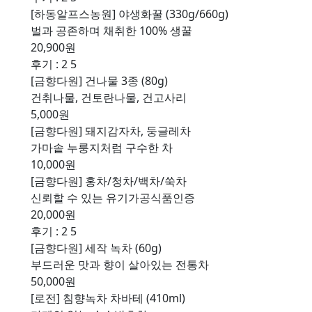
[하동알프스농원] 야생화꿀 (330g/660g)
벌과 공존하며 채취한 100% 생꿀
20,900원
후기 : 2
5
[금향다원] 건나물 3종 (80g)
건취나물, 건토란나물, 건고사리
5,000원
[금향다원] 돼지감자차, 둥글레차
가마솥 누룽지처럼 구수한 차
10,000원
[금향다원] 홍차/청차/백차/쑥차
신뢰할 수 있는 유기가공식품인증
20,000원
후기 : 2
5
[금향다원] 세작 녹차 (60g)
부드러운 맛과 향이 살아있는 전통차
50,000원
[로전] 침향녹차 차바테 (410ml)