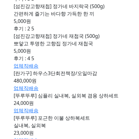
[섬진강고향재첩] 정가네 바지락국 (500g)
간편하게 즐기는 바다향 가득한 한 끼
5,000원
후기 : 2
5
[섬진강고향재첩] 정가네 재첩국 (500g)
뽀얗고 투명한 고향집 정가네 재첩국
5,000원
후기 : 4
5
업체직배송
[란가구] 하우스3단회전책장/오일마감
480,000원
업체직배송
[뚜루뚜루] 심플리 실내복, 실외복 겸용 상하세트
24,000원
업체직배송
[뚜루뚜루] 포근한 이불 상하복세트
실내복, 실외복
23,000원