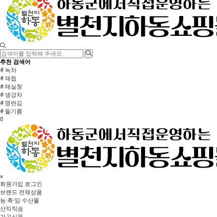
추천 검색어
# 녹차
# 재첩
# 매실청
# 생강차
# 명란김
# 들기름
0
×
회원가입
로그인
브랜드
전체상품
농·축·임·수산물
산지직송