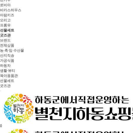
란가구
로비아
바카스하우스
아람키즈
오리고
프롬유
선물세트
굿즈관
브랜드
전체상품
농·축·임·수산물
산지직송
가공식품
하동차
생활·뷰티
육아용품관
선물세트
굿즈관
0