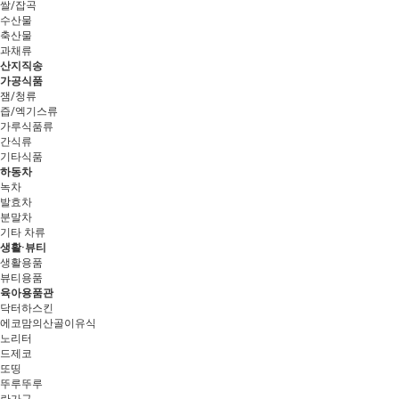
쌀/잡곡
수산물
축산물
과채류
산지직송
가공식품
잼/청류
즙/엑기스류
가루식품류
간식류
기타식품
하동차
녹차
발효차
분말차
기타 차류
생활·뷰티
생활용품
뷰티용품
육아용품관
닥터하스킨
에코맘의산골이유식
노리터
드제코
또띵
뚜루뚜루