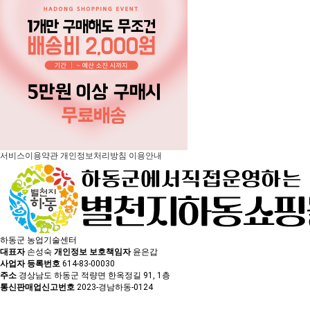
서비스이용약관
개인정보처리방침
이용안내
하동군 농업기술센터
대표자
손성숙
개인정보 보호책임자
윤은갑
사업자 등록번호
614-83-00030
주소
경상남도 하동군 적량면 한옥정길 91, 1층
통신판매업신고번호
2023-경남하동-0124