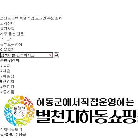
포인트등록
회원가입
로그인
주문조회
고객센터
공지사항
자주 묻는 질문
1:1 문의
유튜브동영상
이용후기
추천 검색어
# 녹차
# 재첩
# 매실청
# 생강차
# 명란김
# 들기름
전체메뉴보기
농·축·임·수산물