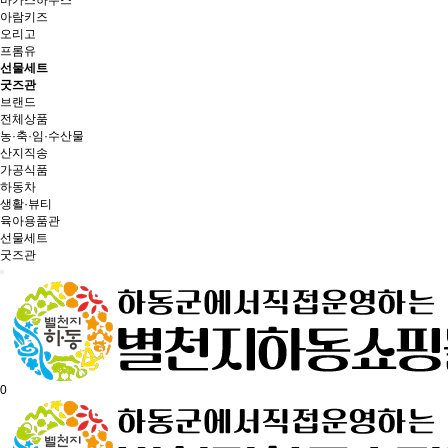
바카스하우스
아람키즈
오리고
프롬유
선물세트
굿즈관
브랜드
전체상품
농·축·임·수산물
산지직송
가공식품
하동차
생활·뷰티
육아용품관
선물세트
굿즈관
0