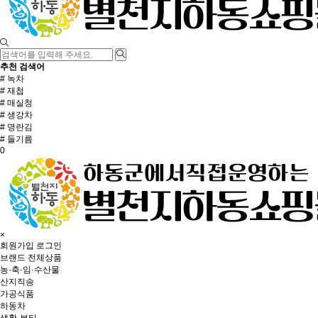
추천 검색어
# 녹차
# 재첩
# 매실청
# 생강차
# 명란김
# 들기름
0
×
회원가입
로그인
브랜드
전체상품
농·축·임·수산물
산지직송
가공식품
하동차