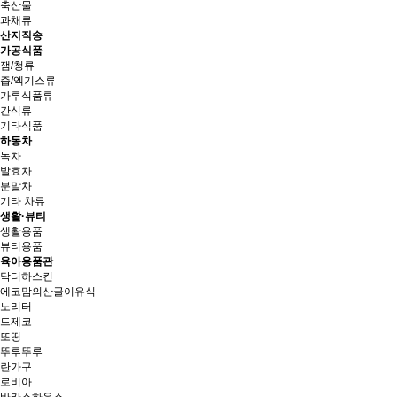
축산물
과채류
산지직송
가공식품
잼/청류
즙/엑기스류
가루식품류
간식류
기타식품
하동차
녹차
발효차
분말차
기타 차류
생활·뷰티
생활용품
뷰티용품
육아용품관
닥터하스킨
에코맘의산골이유식
노리터
드제코
또띵
뚜루뚜루
란가구
로비아