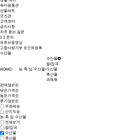
생활·뷰티
육아용품관
선물세트
굿즈관
고객센터
공지사항
자주 묻는 질문
1:1 문의
유튜브동영상
고향사랑기부 포인트등록
수산물
수산물
쌀/잡곡
농·축·임·수산물
수산물
HOME
축산물
과채류
판매많은순
낮은가격순
높은가격순
후기많은순
무료배송
산지직송
농·축·임·수산물
전체보기
쌀/잡곡
수산물
축산물