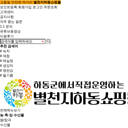
고품질 안전한 먹거리
별천지하동쇼핑몰
포인트등록
회원가입
로그인
주문조회
고객센터
공지사항
자주 묻는 질문
1:1 문의
유튜브동영상
이용후기
추천 검색어
# 녹차
# 재첩
# 매실청
# 생강차
# 명란김
# 들기름
전체메뉴보기
농·축·임·수산물
쌀/잡곡
수산물