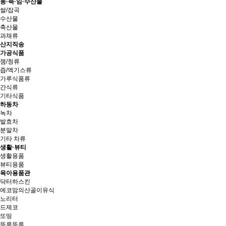
농·축·임·수산물
쌀/잡곡
수산물
축산물
과채류
산지직송
가공식품
잼/청류
즙/엑기스류
가루식품류
간식류
기타식품
하동차
녹차
발효차
분말차
기타 차류
생활·뷰티
생활용품
뷰티용품
육아용품관
닥터하스킨
에코맘의산골이유식
노리터
드제코
또띵
뚜루뚜루