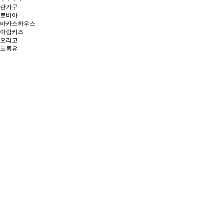
란가구
로비아
바카스하우스
아람키즈
오리고
프롬유
선물세트
굿즈관
브랜드
전체상품
농·축·임·수산물
산지직송
가공식품
하동차
생활·뷰티
육아용품관
선물세트
굿즈관
0