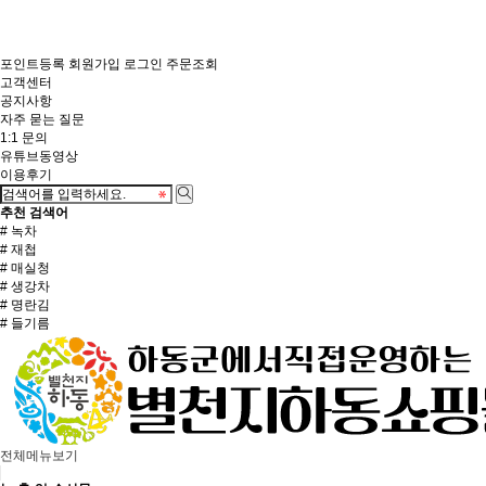
포인트등록
회원가입
로그인
주문조회
고객센터
공지사항
자주 묻는 질문
1:1 문의
유튜브동영상
이용후기
추천 검색어
# 녹차
# 재첩
# 매실청
# 생강차
# 명란김
# 들기름
전체메뉴보기