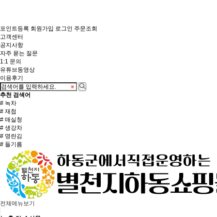
포인트등록
회원가입
로그인
주문조회
고객센터
공지사항
자주 묻는 질문
1:1 문의
유튜브동영상
이용후기
추천 검색어
# 녹차
# 재첩
# 매실청
# 생강차
# 명란김
# 들기름
전체메뉴보기