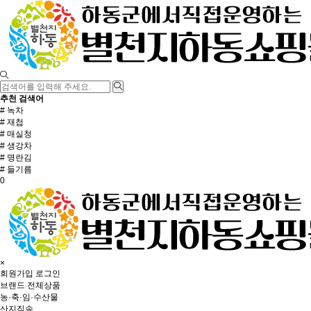
추천 검색어
# 녹차
# 재첩
# 매실청
# 생강차
# 명란김
# 들기름
0
×
회원가입
로그인
브랜드
전체상품
농·축·임·수산물
산지직송