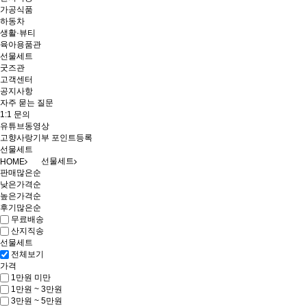
가공식품
하동차
생활·뷰티
육아용품관
선물세트
굿즈관
고객센터
공지사항
자주 묻는 질문
1:1 문의
유튜브동영상
고향사랑기부 포인트등록
선물세트
선물세트
HOME
판매많은순
낮은가격순
높은가격순
후기많은순
무료배송
산지직송
선물세트
전체보기
가격
1만원 미만
1만원 ~ 3만원
3만원 ~ 5만원