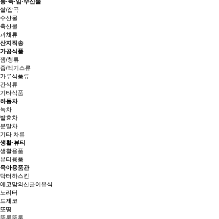
농·축·임·수산물
쌀/잡곡
수산물
축산물
과채류
산지직송
가공식품
잼/청류
즙/엑기스류
가루식품류
간식류
기타식품
하동차
녹차
발효차
분말차
기타 차류
생활·뷰티
생활용품
뷰티용품
육아용품관
닥터하스킨
에코맘의산골이유식
노리터
드제코
또띵
뚜루뚜루