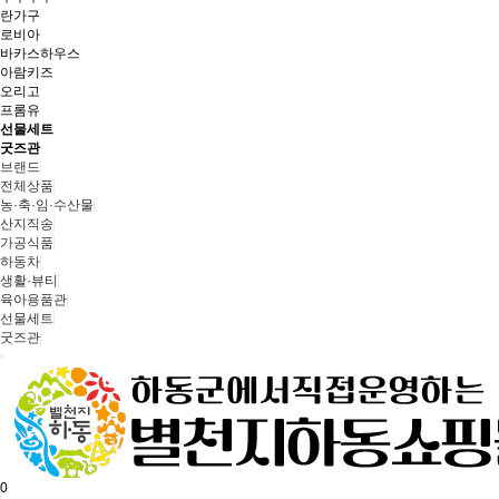
란가구
로비아
바카스하우스
아람키즈
오리고
프롬유
선물세트
굿즈관
브랜드
전체상품
농·축·임·수산물
산지직송
가공식품
하동차
생활·뷰티
육아용품관
선물세트
굿즈관
0