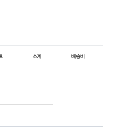
트
소계
배송비