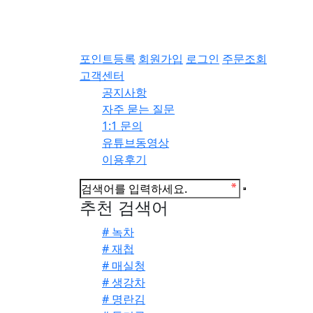
포인트등록
회원가입
로그인
주문조회
고객센터
공지사항
자주 묻는 질문
1:1 문의
유튜브동영상
이용후기
추천 검색어
# 녹차
# 재첩
# 매실청
# 생강차
# 명란김