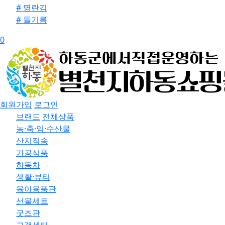
# 명란김
# 들기름
0
회원가입
로그인
브랜드
전체상품
농·축·임·수산물
산지직송
가공식품
하동차
생활·뷰티
육아용품관
선물세트
굿즈관