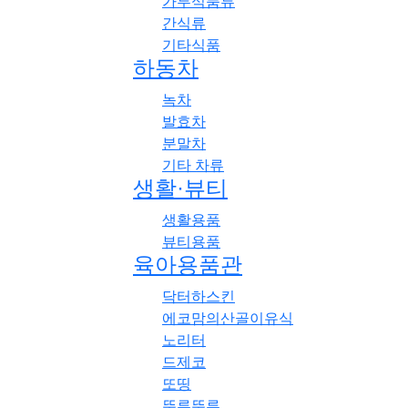
가루식품류
간식류
기타식품
하동차
녹차
발효차
분말차
기타 차류
생활·뷰티
생활용품
뷰티용품
육아용품관
닥터하스킨
에코맘의산골이유식
노리터
드제코
또띵
뚜루뚜루