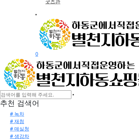
굿즈관
0
추천 검색어
# 녹차
# 재첩
# 매실청
# 생강차