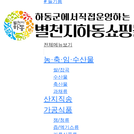
# 들기름
전체메뉴보기
농·축·임·수산물
쌀/잡곡
수산물
축산물
과채류
산지직송
가공식품
잼/청류
즙/엑기스류