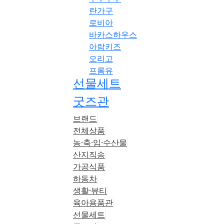
란가구
로비아
바카스하우스
아람키즈
오리고
프롬유
선물세트
굿즈관
브랜드
전체상품
농·축·임·수산물
산지직송
가공식품
하동차
생활·뷰티
육아용품관
선물세트